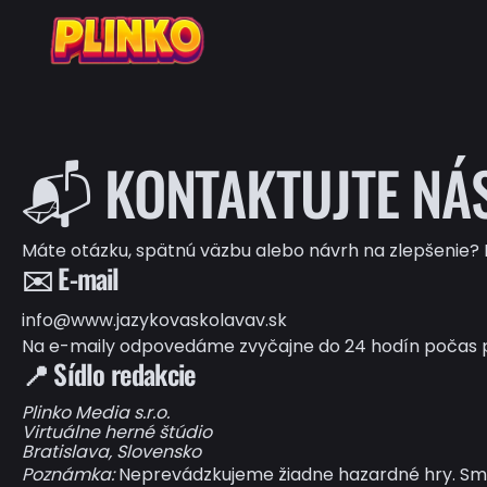
📬 KONTAKTUJTE NÁ
Máte otázku, spätnú väzbu alebo návrh na zlepšenie
✉️ E-mail
info@www.jazykovaskolavav.sk
Na e-maily odpovedáme zvyčajne do 24 hodín počas 
📍 Sídlo redakcie
Plinko Media s.r.o.
Virtuálne herné štúdio
Bratislava, Slovensko
Poznámka:
Neprevádzkujeme žiadne hazardné hry. Sme i