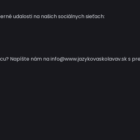
herné udalosti na našich sociálnych sieťach:
rácu? Napíšte nám na
info@www.jazykovaskolavav.sk
s pr