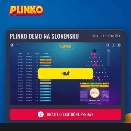
PLINKO DEMO NA SLOVENSKU
Hra Je Len Pre 18+!
HRAŤ
HRAJTE O SKUTOČNÉ PENIAZE