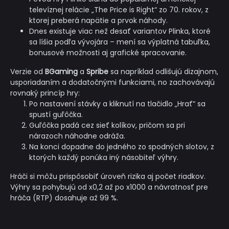
televíznej relácie „The Price is Right“ zo 70. rokov, z
ktorej preberá napätie a prvok náhody.
Dnes existuje viac než desať variantov Plinka, ktoré
sa líšia podľa vývojára – mení sa výplatná tabuľka,
bonusové možnosti aj grafické spracovanie.
Verzie od
BGaming
a
Spribe
sa napríklad odlišujú dizajnom,
usporiadaním a dodatočnými funkciami, no zachovávajú
rovnaký princíp hry:
Po nastavení stávky a kliknutí na tlačidlo „Hrať“ sa
spustí guľôčka.
Guľôčka padá cez sieť kolíkov, pričom sa pri
nárazoch náhodne odráža.
Na konci dopadne do jedného zo spodných slotov, z
ktorých každý ponúka iný násobiteľ výhry.
Hráči si môžu prispôsobiť úroveň rizika aj počet riadkov.
Výhry sa pohybujú od x0,2 až po x1000 a návratnosť pre
hráča (RTP) dosahuje až 99 %.